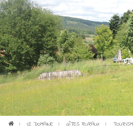
|
LE DOMAINE
|
GÎTES RURAUX
|
TOURISM