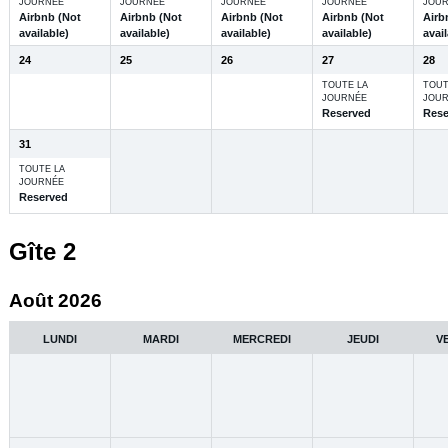
JOURNÉE
JOURNÉE
JOURNÉE
JOURNÉE
JOU
Airbnb (Not
Airbnb (Not
Airbnb (Not
Airbnb (Not
Airb
available)
available)
available)
available)
avail
24
25
26
27
28
TOUTE LA
TOUT
JOURNÉE
JOU
Reserved
Rese
31
TOUTE LA
JOURNÉE
Reserved
Gîte 2
Août 2026
LUNDI
MARDI
MERCREDI
JEUDI
V